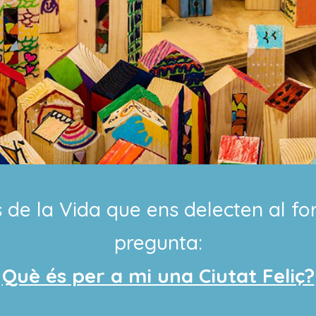
 de la Vida que ens delecten al fo
pregunta:
Què és per a mi una Ciutat Feliç?