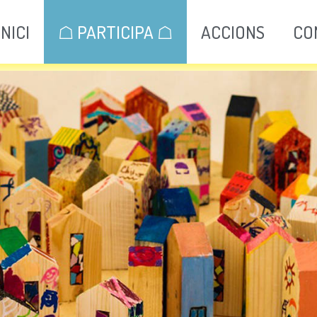
INICI
☖ PARTICIPA ☖
ACCIONS
CO