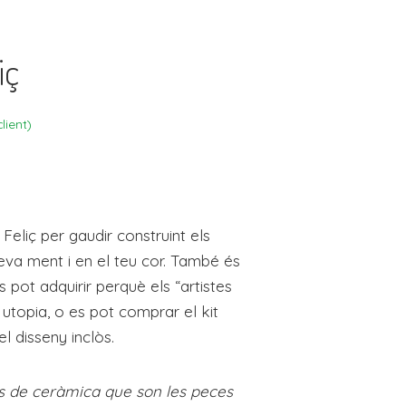
iç
lient)
Feliç per gaudir construint els
eva ment i en el teu cor. També és
 pot adquirir perquè els “artistes
 utopia, o es pot comprar el kit
 disseny inclòs.
os de ceràmica que son les peces