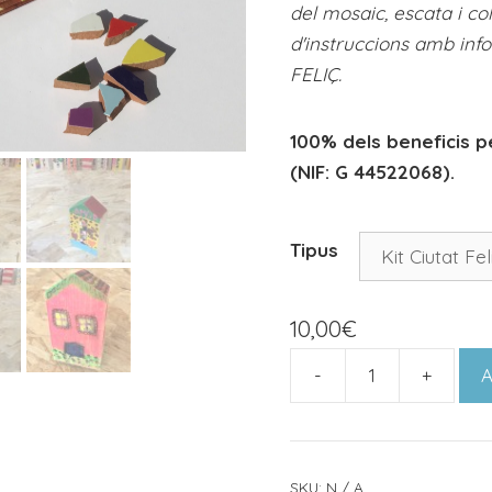
del mosaic, escata i co
d'instruccions amb inf
FELIÇ.
100% dels beneficis pe
(NIF: G 44522068).
Tipus
10,00
€
-
+
A
SKU:
N / A