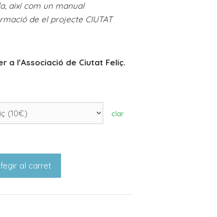
la, així com un manual
ormació de el projecte CIUTAT
r a l'Associació de Ciutat Feliç.
clar
fegir al carret