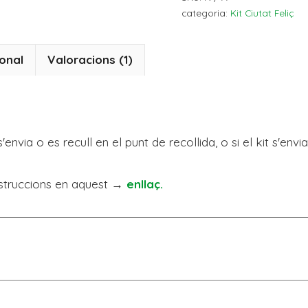
categoria:
Kit Ciutat Feliç
onal
Valoracions (1)
 s'envia o es recull en el punt de recollida, o si el kit s'en
nstruccions en aquest →
enllaç.