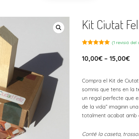
Kit Ciutat Fel
(
1
revisió del c
5.00
fora de
5
10,00
€
–
15,00
€
Compra el Kit de Ciutat 
somnis que tens en la t
un regal perfecte que es
de la vida” imaginin una
totalment acabat amb el
Conté la caseta, tross