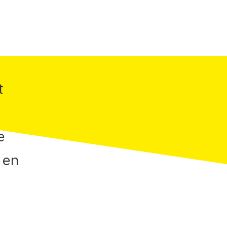
t
e
 en