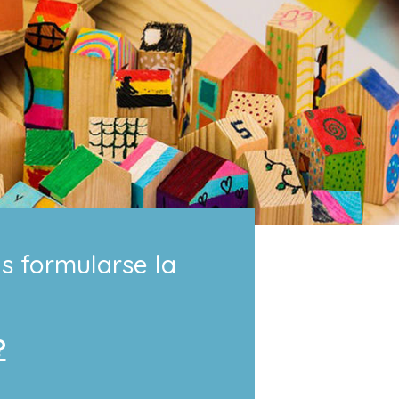
s formularse la
?