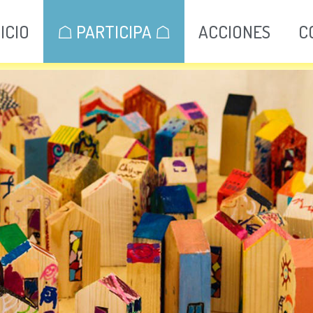
NICIO
☖ PARTICIPA ☖
ACCIONES
C