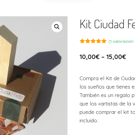
Kit Ciudad Fe
(
1
valoración 
5.00
out of 5
10,00
€
–
15,00
€
Compra el Kit de Ciudad
los sueños que tienes e
También es un regalo p
que los «artistas de la 
puede comprar el kit t
incluido.